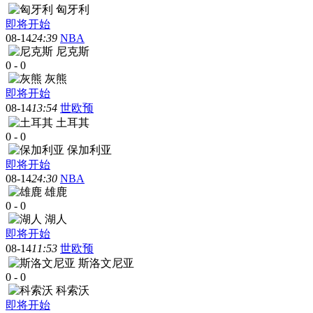
匈牙利
即将开始
08-14
24:39
NBA
尼克斯
0
-
0
灰熊
即将开始
08-14
13:54
世欧预
土耳其
0
-
0
保加利亚
即将开始
08-14
24:30
NBA
雄鹿
0
-
0
湖人
即将开始
08-14
11:53
世欧预
斯洛文尼亚
0
-
0
科索沃
即将开始