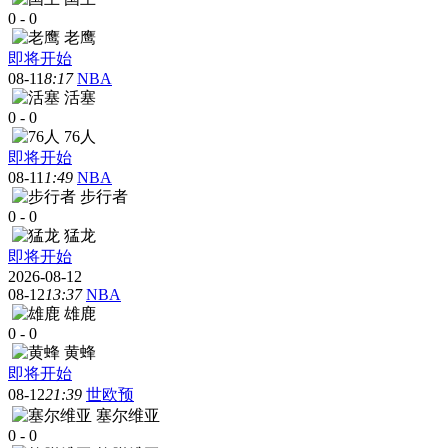
0
-
0
老鹰
即将开始
08-11
8:17
NBA
活塞
0
-
0
76人
即将开始
08-11
1:49
NBA
步行者
0
-
0
猛龙
即将开始
2026-08-12
08-12
13:37
NBA
雄鹿
0
-
0
黄蜂
即将开始
08-12
21:39
世欧预
塞尔维亚
0
-
0