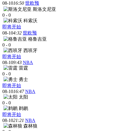
08-10
16:50
世欧预
斯洛文尼亚
0
-
0
科索沃
即将开始
08-10
4:32
世欧预
格鲁吉亚
0
-
0
西班牙
即将开始
08-10
9:43
NBA
雷霆
0
-
0
勇士
即将开始
08-10
16:47
NBA
太阳
0
-
0
鹈鹕
即将开始
08-10
21:21
NBA
森林狼