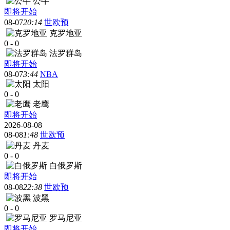
公牛
即将开始
08-07
20:14
世欧预
克罗地亚
0
-
0
法罗群岛
即将开始
08-07
3:44
NBA
太阳
0
-
0
老鹰
即将开始
2026-08-08
08-08
1:48
世欧预
丹麦
0
-
0
白俄罗斯
即将开始
08-08
22:38
世欧预
波黑
0
-
0
罗马尼亚
即将开始