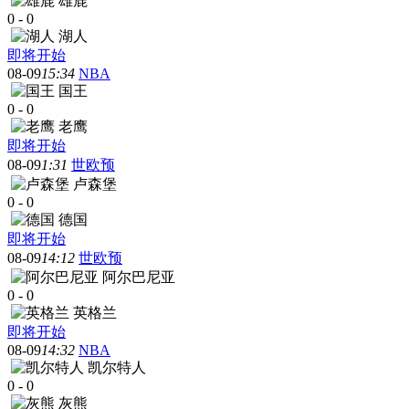
雄鹿
0
-
0
湖人
即将开始
08-09
15:34
NBA
国王
0
-
0
老鹰
即将开始
08-09
1:31
世欧预
卢森堡
0
-
0
德国
即将开始
08-09
14:12
世欧预
阿尔巴尼亚
0
-
0
英格兰
即将开始
08-09
14:32
NBA
凯尔特人
0
-
0
灰熊