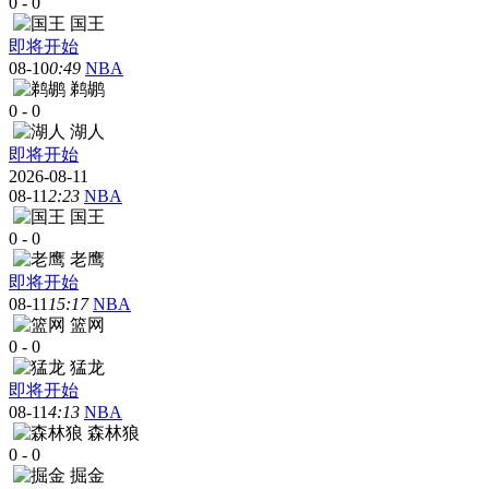
0
-
0
国王
即将开始
08-10
0:49
NBA
鹈鹕
0
-
0
湖人
即将开始
2026-08-11
08-11
2:23
NBA
国王
0
-
0
老鹰
即将开始
08-11
15:17
NBA
篮网
0
-
0
猛龙
即将开始
08-11
4:13
NBA
森林狼
0
-
0
掘金