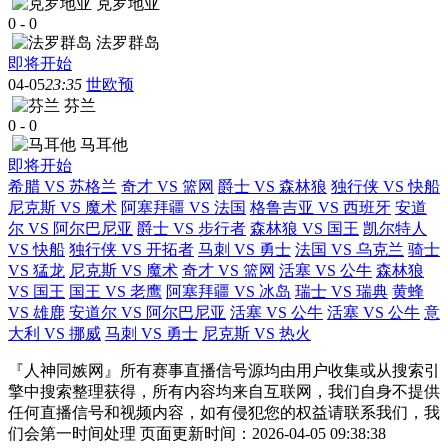
克罗地亚
0
-
0
法罗群岛
即将开始
04-05
23:35
世欧预
芬兰
0
-
0
马耳他
即将开始
希腊 VS 苏格兰
奇才 VS 篮网
爵士 VS 森林狼
独行侠 VS 快船
尼克斯 VS 魔术
阿塞拜疆 VS 法国
格鲁吉亚 VS 西班牙
安道
尔 VS 阿尔巴尼亚
爵士 VS 步行者
森林狼 VS 国王
凯尔特人
VS 快船
独行侠 VS 开拓者
马刺 VS 勇士
法国 VS 乌克兰
骑士
VS 猛龙
尼克斯 VS 魔术
奇才 VS 篮网
活塞 VS 公牛
森林狼
VS 国王
国王 VS 老鹰
阿塞拜疆 VS 冰岛
瑞士 VS 瑞典
黄蜂
VS 雄鹿
安道尔 VS 阿尔巴尼亚
活塞 VS 公牛
活塞 VS 公牛
意
大利 VS 挪威
马刺 VS 勇士
尼克斯 VS 热火
『人神同嫉网』所有赛事直播信号源均由用户收集或从搜索引
擎中搜索整理获得，所有内容均来自互联网，我们自身不提供
任何直播信号和视频内容，如有侵犯您的权益请联系我们，我
们会第一时间处理 页面更新时间：2026-04-05 09:38:38