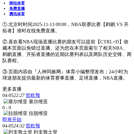
咪咕体育
免费直播
腾讯体育
①.北京时时间2025-11-13 09:00，NBA联赛比赛【鹈鹕 VS 开
拓者】准时在线免费直播。
②.喜欢看NBA现场直播比赛的朋友可以提前【CTRL+D】收
藏本页面以免错过直播。还为您在本页面索引了相关NBA、
鹈鹕直播、开拓者直播的近期比赛列表以及两队历史交锋、两
队赛程。
③.页面内容由『人神同嫉网』体育小编整理发布；24小时为
球迷朋友提供最新的体育赛事直播、足球直播，NBA直播。
更多直播
04-05
22:27
世欧预
塞尔维亚
0
-
0
拉脱维亚
即将开始
04-05
24:32
世欧预
列支敦士登