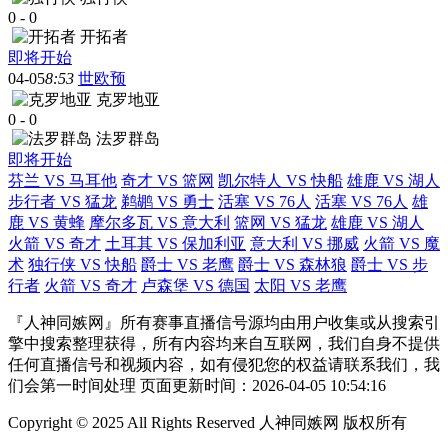
0
-
0
开拓者
即将开始
04-05
8:53
世欧预
克罗地亚
0
-
0
法罗群岛
即将开始
芬兰 VS 马耳他
奇才 VS 篮网
凯尔特人 VS 快船
雄鹿 VS 湖人
步行者 VS 猛龙
鹈鹕 VS 勇士
活塞 VS 76人
活塞 VS 76人
雄
鹿 VS 黄蜂
摩尔多瓦 VS 意大利
篮网 VS 猛龙
雄鹿 VS 湖人
火箭 VS 奇才
土耳其 VS 保加利亚
意大利 VS 挪威
火箭 VS 魔
术
独行侠 VS 快船
爵士 VS 老鹰
爵士 VS 森林狼
爵士 VS 步
行者
火箭 VS 奇才
卢森堡 VS 德国
太阳 VS 老鹰
『人神同嫉网』所有赛事直播信号源均由用户收集或从搜索引
擎中搜索整理获得，所有内容均来自互联网，我们自身不提供
任何直播信号和视频内容，如有侵犯您的权益请联系我们，我
们会第一时间处理 页面更新时间：2026-04-05 10:54:16
Copyright © 2025 All Rights Reserved 人神同嫉网 版权所有